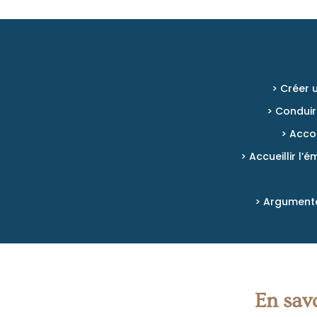
> Créer 
> Conduir
> Acco
> Accueillir l
> Argumente
En savo