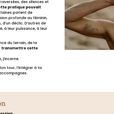
traversées, des silences et
ette pratique pouvait
rtaines parlent de
exion profonde au féminin,
 d’un déclic. D’autres de
té, à leur puissance, à leur
nce du terrain, de la
à
transmettre cette
e, j’incarne.
on tour, l’intégrer à ta
u accompagnes.
on
mersion
.