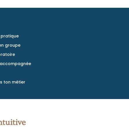
 pratique
 en groupe
ratoire
nne accompagnée
s ton métier
ntuitive