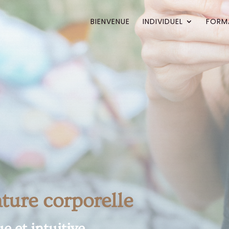
BIENVENUE
INDIVIDUEL
FORM
ture corporelle
 et intuitive